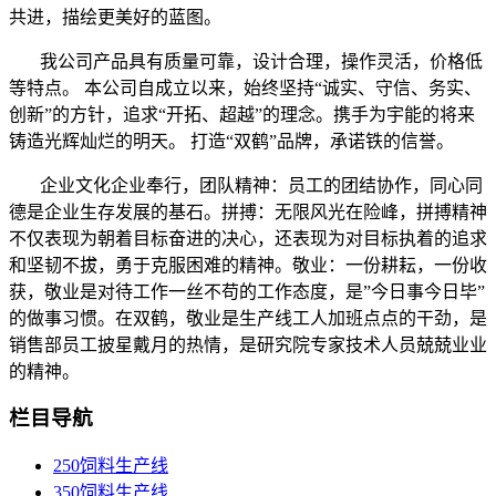
共进，描绘更美好的蓝图。
我公司产品具有质量可靠，设计合理，操作灵活，价格低
等特点。 本公司自成立以来，始终坚持“诚实、守信、务实、
创新”的方针，追求“开拓、超越”的理念。携手为宇能的将来
铸造光辉灿烂的明天。 打造“双鹤”品牌，承诺铁的信誉。
企业文化企业奉行，团队精神：员工的团结协作，同心同
德是企业生存发展的基石。拼搏：无限风光在险峰，拼搏精神
不仅表现为朝着目标奋进的决心，还表现为对目标执着的追求
和坚韧不拔，勇于克服困难的精神。敬业：一份耕耘，一份收
获，敬业是对待工作一丝不苟的工作态度，是”今日事今日毕”
的做事习惯。在双鹤，敬业是生产线工人加班点点的干劲，是
销售部员工披星戴月的热情，是研究院专家技术人员兢兢业业
的精神。
栏目导航
250饲料生产线
350饲料生产线