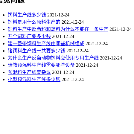
常见问题
饲料生产线多少钱
2021-12-24
饲料是用什么原料生产的
2021-12-24
饲料生产中反刍料和禽料为什么不能在一条生产
2021-12-24
开个饲料厂要多少钱
2021-12-24
建一整条饲料生产线由哪些机械组成
2021-12-24
猪饲料生产线一共要多少钱
2021-12-24
为什么生产反刍动物饲料应使用专用生产线
2021-12-24
请教预混料生产线需要哪些设备
2021-12-24
预混料生产线复杂么
2021-12-24
小型预混料生产线多少钱
2021-12-24